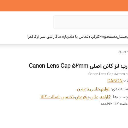
یجیتال
دست‌دوم-کارکرده
تماس با ما
درباره ما
گارانتی سبز آرکاکمرا
دوربین
 لنز کانن اصلی Canon Lens Cap 52mm
Canon Lens Cap 52mm o
ند:
CANON
ته‌بندی
:
لوازم جانبی دوربین
چسب‌ها :
کارامد
،
عالی
،
پرفروش
،
تضمین اصالت کالا
اسه کالا
1000612