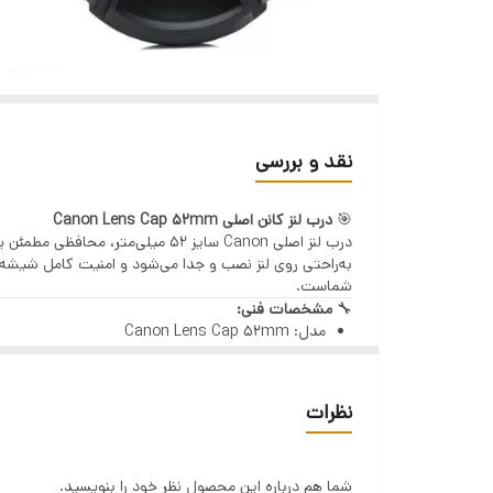
نقد و بررسی
🎯
درب لنز کانن اصلی Canon Lens Cap 52mm
درب لنز اصلی Canon سایز 52 می
به‌راحتی روی لنز نصب و جدا می‌شود و امنیت کامل شیشه 
شماست.
🔧
مشخصات فنی:
مدل: Canon Lens Cap 52mm
نوع: درب جلوی لنز (Snap-On)
قطر: 52 میلی‌متر
جنس: پلاستیک مقاوم و سبک
نظرات
سازگار با: لنزهای کانن و دیگر لنزهای با دهانه 52 میلی‌متر
طراحی دقیق و استاندارد اورجینال
✅
ویژگی‌های برجسته:
محصول اصلی کانن با کیفیت ساخت بالا
شما هم درباره این محصول نظر خود را بنویسید.