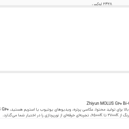
2428 لوکس
باتری گریپ X100 آداپتور برق متناوب چند ولتاژ
از راه دور بلوتوث داخلی
خنک کننده فعال، 0 تا 100٪ کم نور
9.06 x 6.7 x 6.7 سانتی متر
دارد
2428 لوکس در 3.3 اینچ (6500K)
شامل بازتابنده، کیف، سافت باکس، شبکه رفلکتور، سه پایه، آداپتور Bowens، کابل
 بالا برای تولید محتوا، عکاسی پرتره، ویدیوهای یوتیوب یا استریم هستید،
 G60