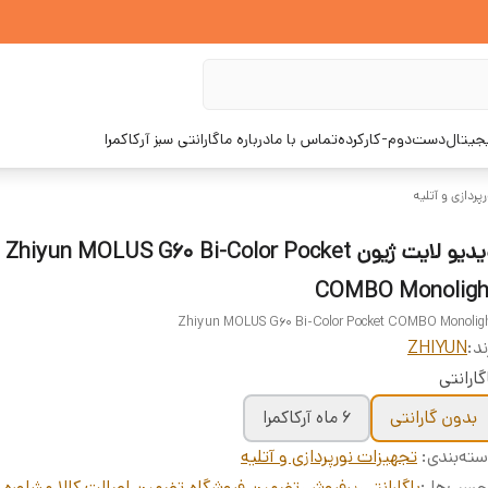
یجیتال
دست‌دوم-کارکرده
تماس با ما
درباره ما
گارانتی سبز آرکاکمرا
پردازی و آتلیه
ویدیو لایت ژیون Zhiyun MOLUS G60 Bi-Color Pocket
COMBO Monoligh
Zhiyun MOLUS G60 Bi-Color Pocket COMBO Monolig
ند:
ZHIYUN
گارانتی
بدون گارانتی
6 ماه آرکاکمرا
ته‌بندی
:
تجهیزات نورپردازی و آتلیه
چسب‌ها :
باگارانتی
،
پرفروش
،
تضمین فروشگاه
،
تضمین اصالت کالا
،
مشاوره ر