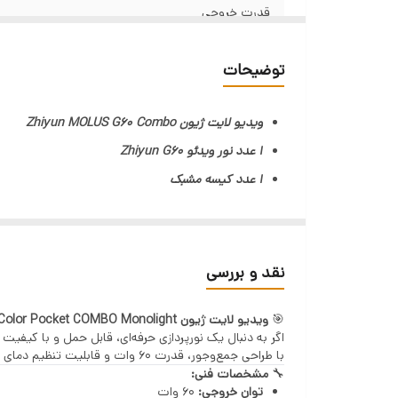
قدرت خروجی
باتری
توضیحات
کنترل
ویدیو لایت ژیون Zhiyun MOLUS G60 Combo
خنک کننده
1 عدد نور ویدئو Zhiyun G60
1 عدد کیسه مشبک
ابعاد
1 عدد مینی بازتابنده Zhiyun (mount ZY)
CRI 96 | TLCI 97
1 عدد توپ سبک سیلیکونی ژیون
1 عدد آداپتور برق با کابل
خروجی
نقد و بررسی
zhiyun Softbox ZY moun 1
محتوای جعبه
🎯
ویدیو لایت ژیون Zhiyun MOLUS G60 Bi-Color Pocket COMBO Monolight
آداپتور Bowens Mount
اگر به دنبال یک نورپردازی حرفه‌ای، قابل حمل و با کیفیت
1 عدد کیف حمل
با طراحی جمع‌وجور، قدرت ۶۰ وات و قابلیت تنظیم دمای رنگ از ۲۷۰۰K تا ۶۵۰۰K، تجربه‌ای حرفه‌ای از نورپردازی را در اختیار شما می‌گذارد.
🔧
مشخصات فنی:
مینی سه پایه
توان خروجی:
۶۰ وات