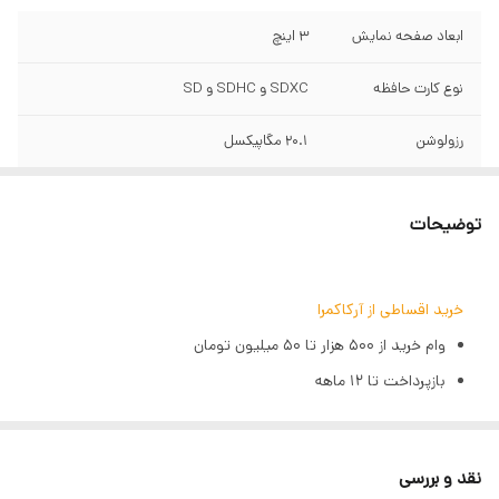
ابعاد صفحه نمایش
3 اینچ
نوع کارت حافظه
SDXC و SDHC و SD
رزولوشن
20.1 مگاپیکسل
کیفیت فیلمبرداری
HD
توضیحات
خرید اقساطی از آرکاکمرا
وام خرید از ۵۰۰ هزار تا ۵۰ میلیون تومان
بازپرداخت تا ۱۲ ماهه
بهره ۲٪ ماهانه (۲۳٪ سالیانه)
تنها با یک چک صیادی | بدون ضامن | بدون سپرده
نقد و بررسی
مراحل دریافت وام (GSM PAY)