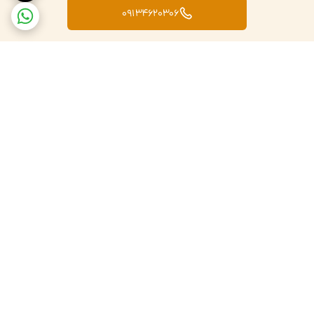
09134620306
برگشت به بالا
تضمین اصالت کالا
ارسال کالا