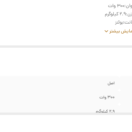
ان
:
۳۰۰ وات
زن
:
2.9 کیلوگرم
انت
:
بوئنز
فکت
CCT Loop, INT Loop, Flash, Pulse, Storm, TV, Paparazzi,
ایش بیشتر
ری
:
Candle/Fire, Bad Bulb, Firework, Explosion and Welding.
مای
قابل تنظیم از 2700 کلوین تا 6500 کلوین ( با قابلیت تنظیم 
نگ
:
Green , Magenta )
 خنک کننده
:
دارد ( تقریبا بی صدا )
اصل
۳۰۰ وات
2.9 کیلوگرم
بوئنز