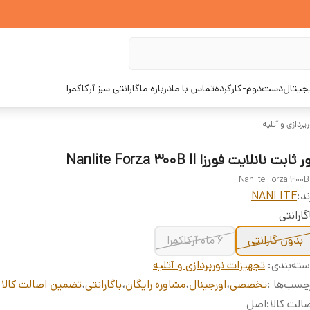
یجیتال
دست‌دوم-کارکرده
تماس با ما
درباره ما
گارانتی سبز آرکاکمرا
پردازی و آتلیه
 ثابت نانلایت فورزا Nanlite Forza 300B II
Nanlite Forza 300B 
ند:
NANLITE
گارانتی
بدون گارانتی
6 ماه آرکاکمرا
ته‌بندی
:
تجهیزات نورپردازی و آتلیه
چسب‌ها :
تخصصی
،
اورجینال
،
مشاوره رایگان
،
باگارانتی
،
تضمین اصالت کالا
الت کالا
:
اصل