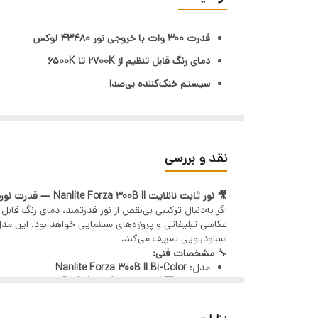
افکت نوری
قدرت 300 وات با خروجی نور 43480 لوکس
دمای رنگ قابل تنظیم از 2700K تا 6500K
دمای رنگ
سیستم خنک‌کننده بی‌صدا
فن خنک کننده
CRI=96 و TLCI=97 برای نمایش دقیق رنگها
سازگار با باتری‌های V-mount و آداپتور برق
مناسب برای عکاسی و فیلم‌برداری حرفه‌ای
نقد و بررسی
🎥 نور ثابت نانلایت Nanlite Forza 300B II — قدرت نوردهی حرفه‌ای با انعطاف نوری بالا
اگر به‌دنبال ترکیبی بی‌نقص از نور قدرتمند، دمای رنگ قا
عکاسی تبلیغاتی و پروژه‌های سینمایی خواهد بود. این مدل 
استودیویی تعریف می‌کند.
🔧
مشخصات فنی:
مدل:
Nanlite Forza 300B II Bi-Color
نوع نور:
LED ثابت دو رنگ (Bi-Color)
توان مصرفی:
350 وات
شدت نور (در 1 متر با رفلکتور):