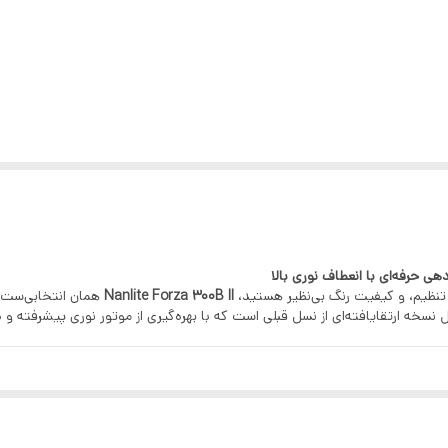
 TV, Paparazzi, Candle/Fire, Bad Bulb, Firework, Explosion and
Welding.
قابل تنظیم از 2700 کلوین تا 6500 کلوین ( با قابلیت تنظیم رنگ های Green , Magenta )
دارد ( تقریبا بی صدا )
بل تنظیم، و کیفیت رنگ بی‌نظیر هستید،
Nanlite Forza 300B II
همان انتخابی‌ست که
نسخه ارتقایافته‌ای از نسل قبلی است که با بهره‌گیری از موتور نوری پیشرفته و 