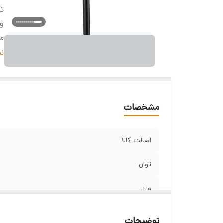
تو
و
م
ا
نم
نو
د
ر
مشخصات
فن
اصالت کالا
توان
وزن
مانت
توضیحات